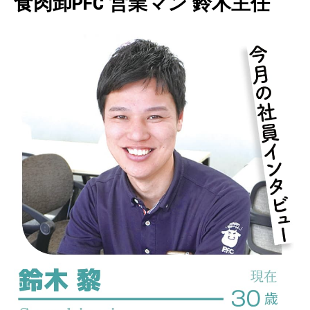
食肉卸PFC 営業マン 鈴木主任