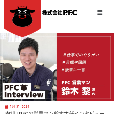
内
容
メ
を
ニ
ュ
ス
ー
キ
ッ
プ
1月 31, 2024
肉卸!!PFCの営業マン鈴木主任インタビュー