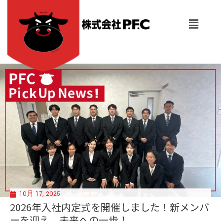
内
容
メ
を
ニ
ュ
ス
ー
キ
ッ
プ
10月 17, 2025
2026年入社内定式を開催しました！新メンバ
ーを迎え、未来への一歩！