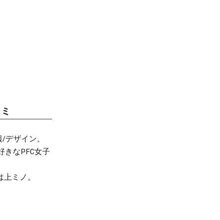
カミ
/デザイン。
きなPFC女子
は上ミノ。