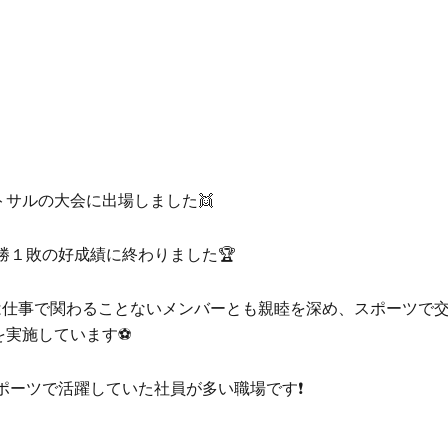
トサルの大会に出場しました
👯
勝１敗の好成績に終わりました
🏆
は仕事で関わることないメンバーとも親睦を深め、スポーツで
を実施しています
⚽
ポーツで活躍していた社員が多い職場です
❗️