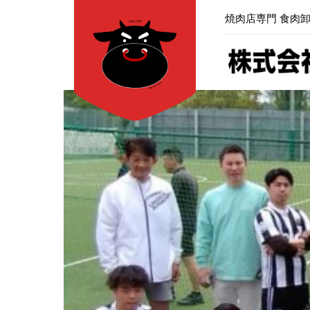
内
焼肉店専門 食肉
容
を
ス
キ
ッ
プ