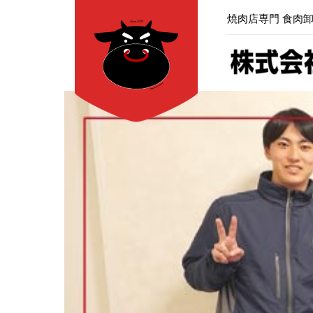
内
焼肉店専門 食肉
容
を
ス
キ
ッ
プ