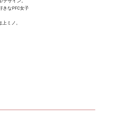
/デザイン。
きなPFC女子
は上ミノ。