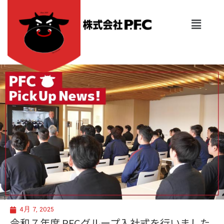
内
容
メ
を
ニ
ュ
ス
ー
キ
ッ
プ
4月 7, 2025
令和７年度 PFCグループ入社式を行いました