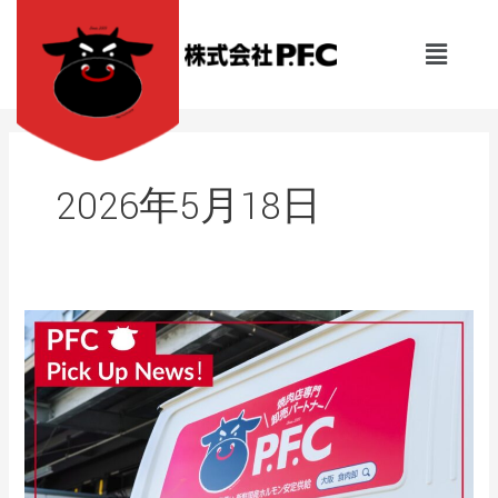
内
容
メ
を
ニ
ュ
ス
ー
キ
ッ
プ
2026年5月18日
フ
レ
ッ
シ
ュ
な
仲