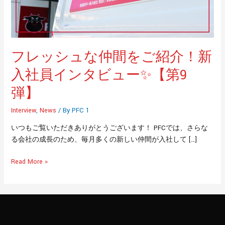
間
を
ご
紹
介！
フレッシュな仲間をご紹介！新
新
入
入社員インタビュー✨【第9
社
弾】
員
イ
Interview
,
News
/ By
PFC 1
ン
いつもご覧いただきありがとうございます！ PFCでは、さらな
タ
る会社の成長のため、毎月多くの新しい仲間が入社して […]
ビ
ュ
Read More »
ー
✨【第
9
弾】