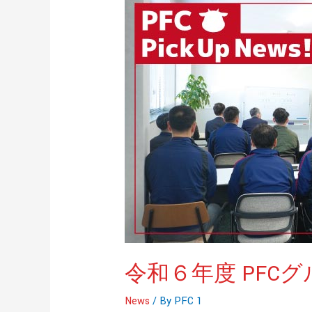
和
６
年
度
PFC
グ
ル
ー
プ
入
社
式
を
行
令和６年度 PFC
い
ま
News
/ By
PFC 1
し