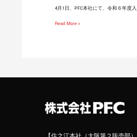
た
4月1日、PFC本社にて、令和６年度
Read More »
【住之江本社（大阪第２販売部）