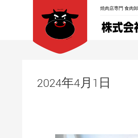
内
焼肉店専門 食肉
容
を
ス
キ
ッ
プ
2024年4月1日
令