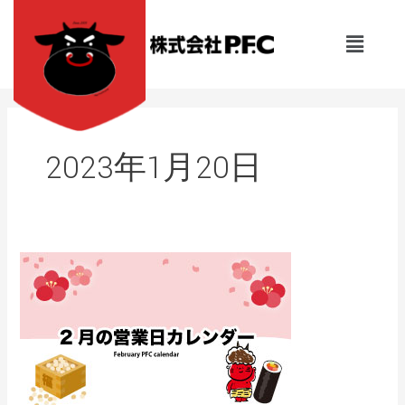
内
容
メ
を
ニ
ュ
ス
ー
キ
ッ
プ
2023年1月20日
肉
卸
PFC【2
月
の
営
業