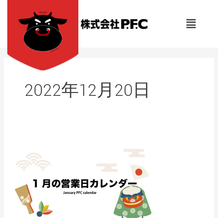
内
容
メ
を
ニ
ュ
ス
ー
キ
ッ
プ
2022年12月20日
肉
卸
PFC【1
月
の
営
業