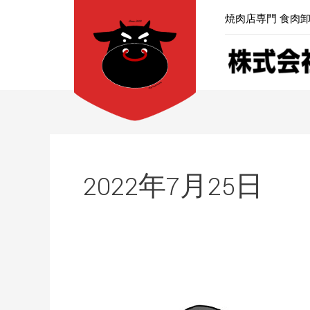
内
焼肉店専門 食肉
容
を
ス
キ
ッ
プ
2022年7月25日
肉